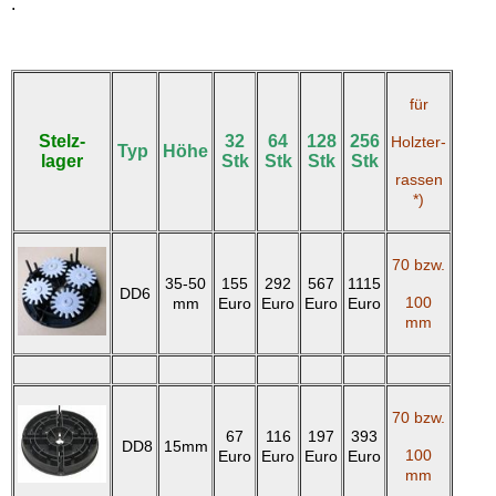
.
für
Stelz-
32
64
128
256
Holzter-
Typ
Höhe
lager
Stk
Stk
Stk
Stk
rassen
*)
70 bzw.
35-50
155
292
567
1115
DD6
100
mm
Euro
Euro
Euro
Euro
mm
70 bzw.
67
116
197
393
DD8
15mm
100
Euro
Euro
Euro
Euro
mm