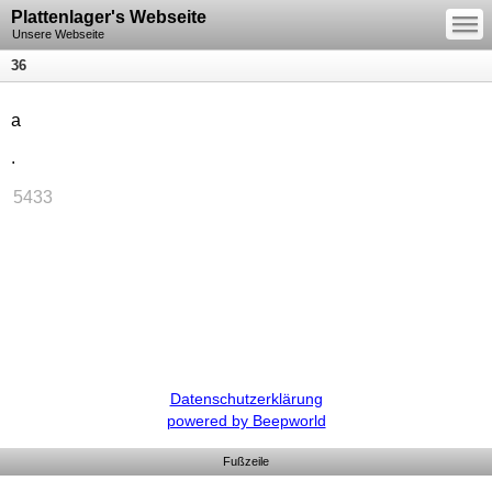
—
Plattenlager's Webseite
—
—
Unsere Webseite
36
a
.
5433
Datenschutzerklärung
powered by Beepworld
Fußzeile