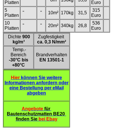
Platten
Euro
5
315
"
"
10m²
170kg
31,5
Platten
Euro
10
536
"
"
20m²
340kg
26,8
Platten
Euro
Dichte
900
Zugfestigkeit
kg/m³
ca. 0,3 N/mm²
Temp.-
Bereich
Brandverhalten
-30°C bis
EN 13501-1
+80°C
Hier
können Sie weitere
Informationen anfordern oder
eine Bestellung per eMail
abgeben
Angebote
für
Bautenschutzmatten BE20
finden Sie
bei Ebay