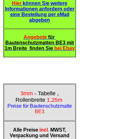
Hier
können Sie weitere
Informationen anfordern oder
eine Bestellung per eMail
abgeben
Angebote
für
Bautenschutzmatten BE3 mit
1m Breite finden Sie
bei Ebay
3mm
- Tabelle ,
Rollenbreite
1,25m
Preise für Bautenschutzmatte
BE3
Alle Preise
incl.
MWST,
Verpackung und Versand