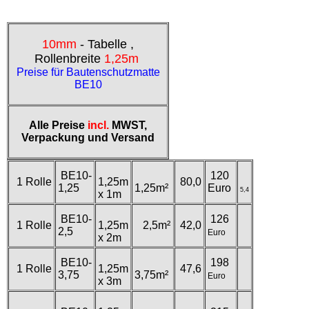
10mm
- Tabelle ,
Rollenbreite
1,25m
Preise für Bautenschutzmatte
BE10
Alle Preise
incl.
MWST,
Verpackung und Versand
BE10-
120
1 Rolle
1,25m
80,0
1,25
1,25m²
Euro
5,4
x 1m
BE10-
126
1 Rolle
1,25m
2,5m²
42,0
2,5
Euro
x 2m
BE10-
198
1 Rolle
1,25m
47,6
3,75
3,75m²
Euro
x 3m