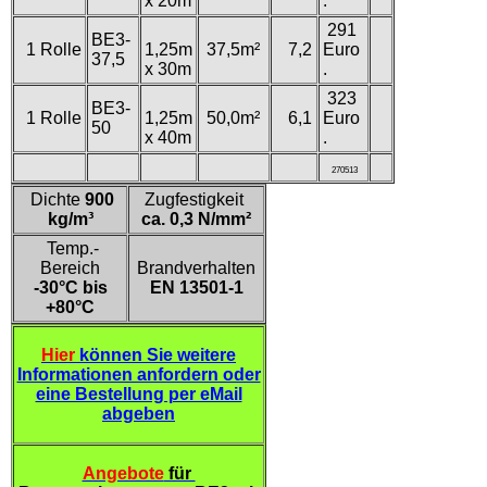
x 20m
.
291
BE3-
1 Rolle
1,25m
37,5m²
7,2
Euro
37,5
x 30m
.
323
BE3-
1 Rolle
1,25m
50,0m²
6,1
Euro
50
x 40m
.
270513
Dichte
900
Zugfestigkeit
kg/m³
ca. 0,3 N/mm²
Temp.-
Bereich
Brandverhalten
-30°C bis
EN 13501-1
+80°C
Hier
können Sie weitere
Informationen anfordern oder
eine Bestellung per eMail
abgeben
Angebote
für