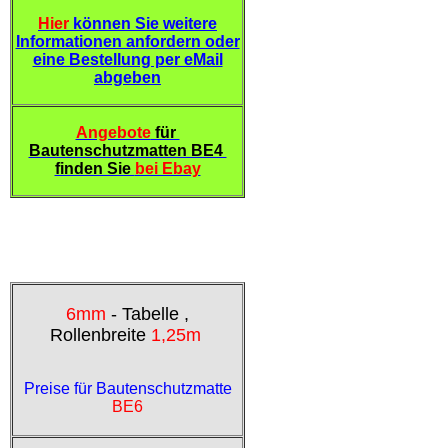
Hier
können Sie weitere
Informationen anfordern oder
eine Bestellung per eMail
abgeben
Angebote
für
Bautenschutzmatten BE4
finden Sie
bei Ebay
6mm
- Tabelle ,
Rollenbreite
1,25m
Preise für Bautenschutzmatte
BE6