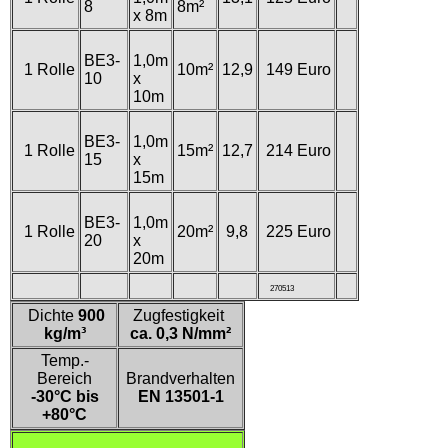
8
8m²
x 8m
BE3-
1,0m
1 Rolle
10m²
12,9
149 Euro
10
x
10m
BE3-
1,0m
1 Rolle
15m²
12,7
214 Euro
15
x
15m
BE3-
1,0m
1 Rolle
20m²
9,8
225 Euro
20
x
20m
270513
Dichte
900
Zugfestigkeit
kg/m³
ca. 0,3 N/mm²
Temp.-
Bereich
Brandverhalten
-30°C bis
EN 13501-1
+80°C