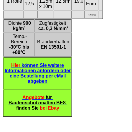
1 Rolle
1,25m
12,5m²
19,0
12,5
Euro
x 10m
120613
Dichte
900
Zugfestigkeit
kg/m³
ca. 0,3 N/mm²
Temp.-
Bereich
Brandverhalten
-30°C bis
EN 13501-1
+80°C
Hier
können Sie weitere
Informationen anfordern oder
eine Bestellung per eMail
abgeben
Angebote
für
Bautenschutzmatten BE8
finden Sie
bei Ebay