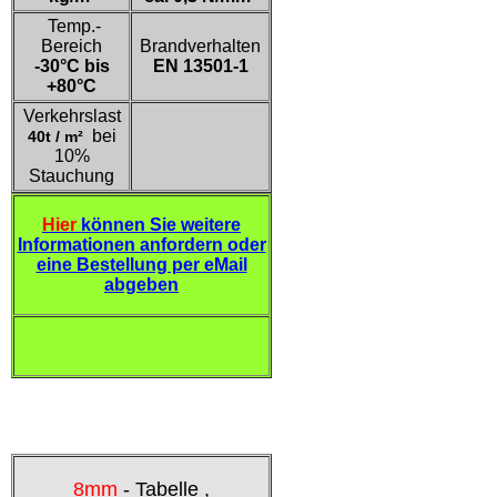
Temp.-
Bereich
Brandverhalten
-30°C bis
EN 13501-1
+80°C
Verkehrslast
bei
40t / m²
10%
Stauchung
Hier
können Sie weitere
Informationen anfordern oder
eine Bestellung per eMail
abgeben
8mm
- Tabelle ,