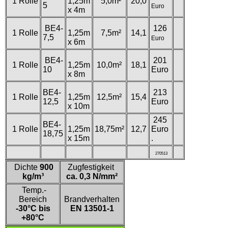
1 Rolle
1,25m
5,0m²
20,0
5
Euro
x 4m
BE4-
126
1 Rolle
1,25m
7,5m²
14,1
7,5
Euro
x 6m
BE4-
201
1 Rolle
1,25m
10,0m²
18,1
10
Euro
x 8m
BE4-
213
1 Rolle
1,25m
12,5m²
15,4
12,5
Euro
x 10m
245
BE4-
1 Rolle
1,25m
18,75m²
12,7
Euro
18,75
x 15m
.
270513
Dichte
900
Zugfestigkeit
kg/m³
ca. 0,3 N/mm²
Temp.-
Bereich
Brandverhalten
-30°C bis
EN 13501-1
+80°C