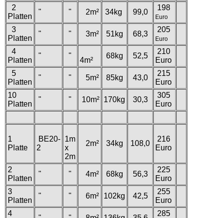
2
198
"
"
2m²
34kg
99,0
Platten
Euro
3
205
"
"
3m²
51kg
68,3
Platten
Euro
4
210
"
"
68kg
52,5
Platten
4m²
Euro
5
215
"
"
5m²
85kg
43,0
Platten
Euro
10
305
"
"
10m²
170kg
30,3
Platten
Euro
1
BE20-
1m
216
2m²
34kg
108,0
Platte
2
x
Euro
2m
2
225
"
"
4m²
68kg
56,3
Platten
Euro
3
255
"
"
6m²
102kg
42,5
Platten
Euro
4
285
"
"
8m²
136kg
35,6