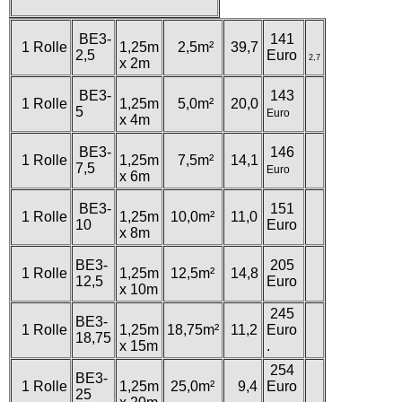
BE3-
141
1 Rolle
1,25m
2,5m²
39,7
2,5
Euro
2,7
x 2m
BE3-
143
1 Rolle
1,25m
5,0m²
20,0
5
Euro
x 4m
BE3-
146
1 Rolle
1,25m
7,5m²
14,1
7,5
Euro
x 6m
BE3-
151
1 Rolle
1,25m
10,0m²
11,0
10
Euro
x 8m
BE3-
205
1 Rolle
1,25m
12,5m²
14,8
12,5
Euro
x 10m
245
BE3-
1 Rolle
1,25m
18,75m²
11,2
Euro
18,75
x 15m
.
254
BE3-
1 Rolle
1,25m
25,0m²
9,4
Euro
25