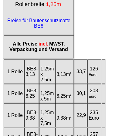
Rollenbreite
1,25m
Preise für Bautenschutzmatte
BE8
Alle Preise
incl.
MWST,
Verpackung und Versand
BE8-
1,25m
126
1 Rolle
33,7
3,13
x
3,13m²
Euro
2,5m
BE8-
208
1 Rolle
1,25m
30,1
6,25
6,25m²
Euro
x 5m
BE8-
1,25m
235
1 Rolle
22,9
9,38
x
9,38m²
Euro
7,5m
BE8-
257