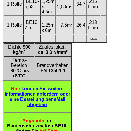
BE10-
1,25m
215
1 Rolle
34,7
5,63
x
5,63m²
Euro
4,5m
BE10-
218
1 Rolle
1,25m
7,5m²
26,4
7,5
Euro
x 6m
120613
Dichte
900
Zugfestigkeit
kg/m³
ca. 0,3 N/mm²
Temp.-
Bereich
Brandverhalten
-30°C bis
EN 13501-1
+80°C
Hier
können Sie weitere
Informationen anfordern oder
eine Bestellung per eMail
abgeben
Angebote
für
Bautenschutzmatten BE10