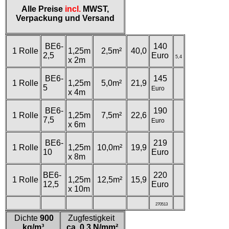
Alle Preise
incl.
MWST,
Verpackung und Versand
BE6-
140
1 Rolle
1,25m
2,5m²
40,0
2,5
Euro
5,4
x 2m
BE6-
145
1 Rolle
1,25m
5,0m²
21,9
5
Euro
x 4m
BE6-
190
1 Rolle
1,25m
7,5m²
22,6
7,5
Euro
x 6m
BE6-
219
1 Rolle
1,25m
10,0m²
19,9
10
Euro
x 8m
BE6-
220
1 Rolle
1,25m
12,5m²
15,9
12,5
Euro
x 10m
270513
Dichte
900
Zugfestigkeit
kg/m³
ca. 0,3 N/mm²