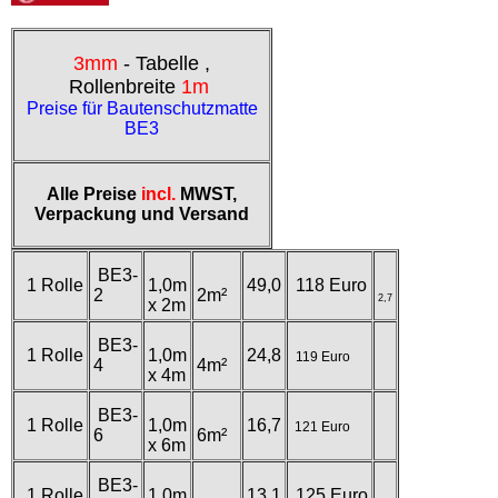
3mm
- Tabelle ,
Rollenbreite
1m
Preise für Bautenschutzmatte
BE3
Alle Preise
incl.
MWST,
Verpackung und Versand
BE3-
1 Rolle
1,0m
49,0
118 Euro
2
2m²
2,7
x 2m
BE3-
1 Rolle
1,0m
24,8
119
Euro
4
4m²
x 4m
BE3-
1 Rolle
1,0m
16,7
121 Euro
6
6m²
x 6m
BE3-
1 Rolle
1,0m
13,1
125 Euro