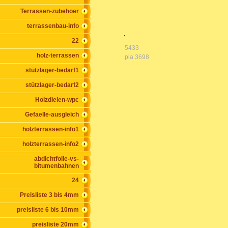
Terrassen-zubehoer
terrassenbau-info
.
22
5433
holz-terrassen
pla 3698
stützlager-bedarf1
stützlager-bedarf2
Holzdielen-wpc
Gefaelle-ausgleich
holzterrassen-info1
holzterrassen-info2
abdichtfolie-vs-
bitumenbahnen
24
Preisliste 3 bis 4mm
preisliste 6 bis 10mm
preisliste 20mm