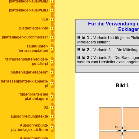
plattenlager-auswahl2
plattenlager-auswahl3
.
01a
Für die Verwendung de
plattenlager-info
Ecklager
plattenlager-durchmesser
Bild 1 :
Variante1 ist für jedes Pl
Mittelagers entfernt. . Ecklage
raum-unter-
Bild 2 :
Variante 2a . Die Mittellag
terrassenplatten
Bild 2 :
Variante 2b. Die Randlage
terrassenplatten-folgen-
werden vom Hersteller extra angebo
gefälle-pl
plattenlager-stapeln?
terrassenplatten-klappern-
Bild 1
pl
fugenbreiten bei
plattenlagern
02
ausschreibungstexte
Ausschreibung-
plattenlager-ab-5mm
Ausschreibung-