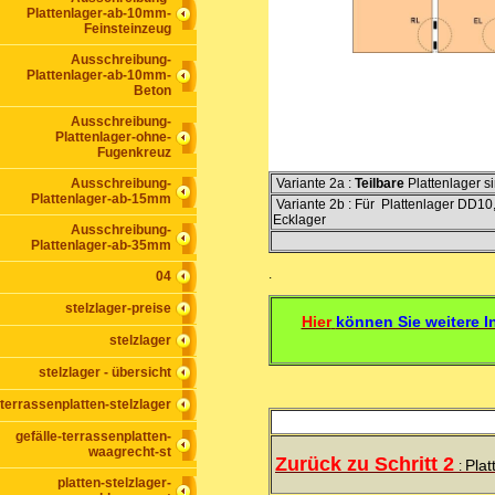
Plattenlager-ab-10mm-
Feinsteinzeug
Ausschreibung-
Plattenlager-ab-10mm-
Beton
Ausschreibung-
Plattenlager-ohne-
Fugenkreuz
Ausschreibung-
Variante 2a :
Teilbare
Plattenlager 
Plattenlager-ab-15mm
Variante 2b : Für Plattenlager DD10
Ecklager
Ausschreibung-
Plattenlager-ab-35mm
.
04
stelzlager-preise
Hier
können Sie weitere I
stelzlager
stelzlager - übersicht
terrassenplatten-stelzlager
gefälle-terrassenplatten-
waagrecht-st
Zurück zu Schritt 2
Plat
:
platten-stelzlager-