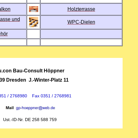
alkon
Holzterrasse
rasse und
WPC-Dielen
ehör
u.con Bau-Consult Höppner
39 Dresden J.-Winter-Platz 11
0351 / 2768980 Fax 0351 / 2768981
Ust.-ID-Nr. DE 258 588 759