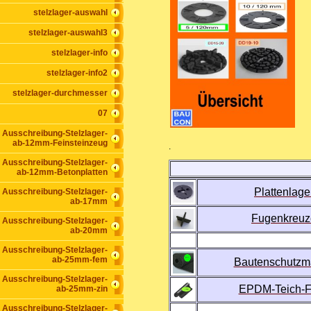
stelzlager-auswahl
stelzlager-auswahl3
stelzlager-info
stelzlager-info2
stelzlager-durchmesser
07
Ausschreibung-Stelzlager-
ab-12mm-Feinsteinzeug
.
Ausschreibung-Stelzlager-
ab-12mm-Betonplatten
Plattenlage
Ausschreibung-Stelzlager-
ab-17mm
Fugenkreuz
Ausschreibung-Stelzlager-
ab-20mm
Ausschreibung-Stelzlager-
ab-25mm-fem
Bautenschutzm
Ausschreibung-Stelzlager-
EPDM-Teich-F
ab-25mm-zin
Ausschreibung-Stelzlager-