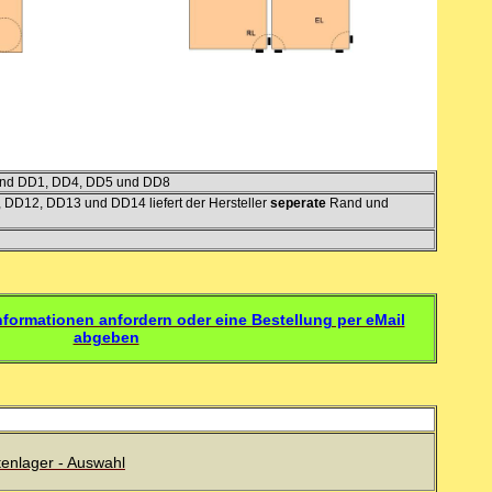
sind DD1, DD4, DD5 und DD8
, DD12, DD13 und DD14 liefert der Hersteller
seperate
Rand und
nformationen anfordern oder eine Bestellung per eMail
abgeben
tenlager - Auswahl