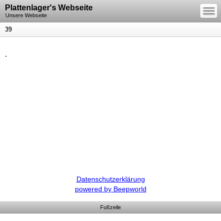
—
Plattenlager's Webseite
—
—
Unsere Webseite
39
.
Datenschutzerklärung
powered by Beepworld
Fußzeile