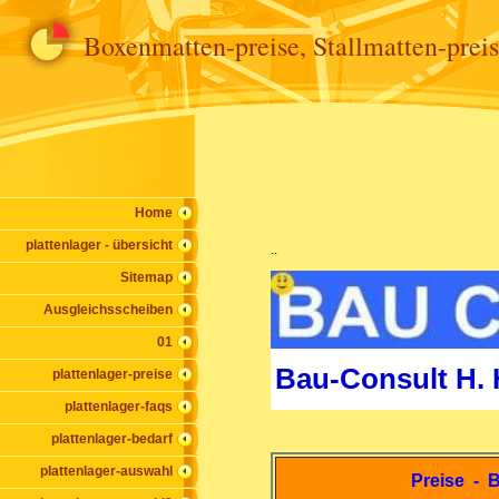
Boxenmatten-preise, Stallmatten-prei
Home
plattenlager - übersicht
..
Sitemap
Ausgleichsscheiben
01
Bau-Consult H.
plattenlager-preise
plattenlager-faqs
plattenlager-bedarf
plattenlager-auswahl
Preise - 