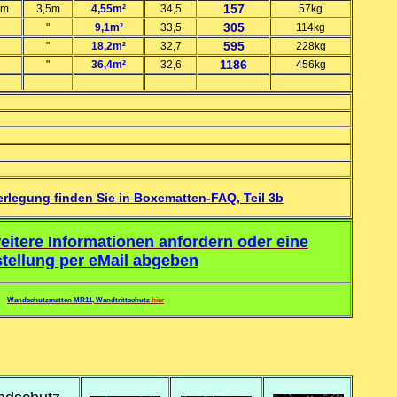
157
3m
3,5m
4,55m²
34,5
57kg
305
"
9,1m²
33,5
114kg
595
"
18,2m²
32,7
228kg
1186
"
36,4m²
32,6
456kg
erlegung finden Sie in Boxematten-FAQ, Teil 3b
eitere Informationen anfordern oder eine
tellung per eMail abgeben
Wandschutzmatten MR11, Wandtrittschutz
hier