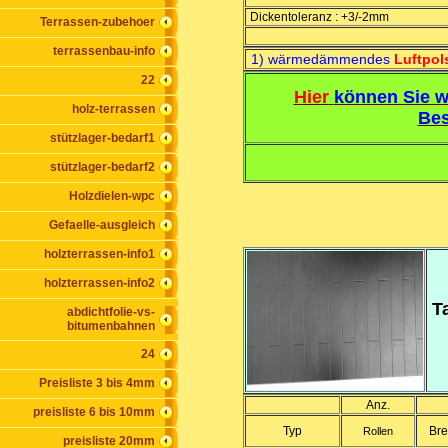
Dickentoleranz : +3/-2mm
Terrassen-zubehoer
terrassenbau-info
1) wärmedämmendes
Luftpol
22
Hier
können Sie w
holz-terrassen
Bes
stützlager-bedarf1
stützlager-bedarf2
Holzdielen-wpc
Gefaelle-ausgleich
holzterrassen-info1
holzterrassen-info2
T
abdichtfolie-vs-
bitumenbahnen
24
Preisliste 3 bis 4mm
Anz.
preisliste 6 bis 10mm
Typ
Bre
Rollen
preisliste 20mm