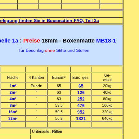
erlegung finden Sie in Boxematten-FAQ, Teil 3a
elle 1a
:
Preise
18mm - Boxenmatte
MB18-1
für Beschlag
ohne
Stifte und Stollen
Ge-
Fläche
4 Kanten
Euro/m²
Euro, ges.
wicht
65
1m²
Puzzle
65
20kg
126
2m²
"
63
40kg
252
4m²
"
63
80kg
476
8m²
"
59,5
160kg
952
16m²
"
59,5
320kg
1821
32m²
"
56,9
640kg
Unterseite :
Rillen