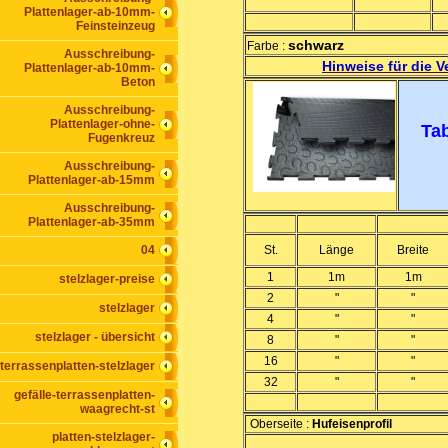
Plattenlager-ab-10mm-
Feinsteinzeug
schwarz
Farbe :
Ausschreibung-
Hinweise für die V
Plattenlager-ab-10mm-
Beton
Ausschreibung-
Plattenlager-ohne-
Tab
Fugenkreuz
Ausschreibung-
Plattenlager-ab-15mm
Ausschreibung-
Plattenlager-ab-35mm
04
St.
Länge
Breite
1
1m
1m
stelzlager-preise
2
"
"
stelzlager
4
"
"
stelzlager - übersicht
8
"
"
16
"
"
terrassenplatten-stelzlager
32
"
"
gefälle-terrassenplatten-
waagrecht-st
Oberseite :
Hufeisenprofil
platten-stelzlager-