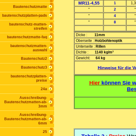
MR11-4,55
1
1,
Bautenschutzmatte
"
2
"
bautenschutzplatten-pads
"
4
"
"
8
"
bautenschutz-matten-
streifen
Dicke :
11mm
bautenschutzmatte-faq
Oberseite :
Holzbohlenoptik
bautenschutzmatten-
Unterseite :
Rillen
auswahl
Dichte :
1140 kg/m³
Gewicht:
64 kg
Bautenschutz2
Bautenschutz3
Hinweise für die V
bautenschutzplatten-
preise
Hier
können Sie w
Bes
24a
Ausschreibung-
Bautenschutzmatten-ab-
3mm
Ausschreibung-
Bautenschutzmatten-ab-
6mm
25