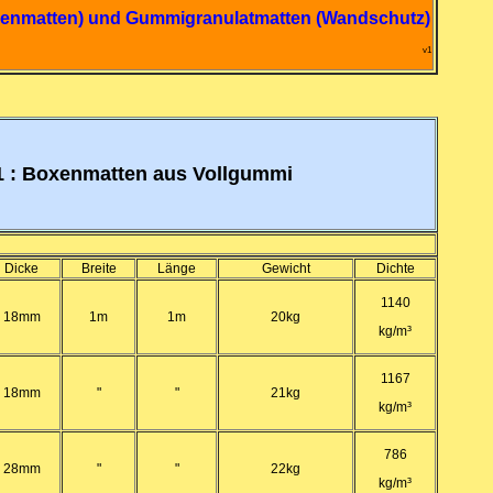
xenmatten) und Gummigranulatmatten (Wandschutz)
v1
 1 : Boxenmatten aus Vollgummi
Dicke
Breite
Länge
Gewicht
Dichte
1140
18mm
1m
1m
20kg
kg/m³
1167
18mm
"
"
21kg
kg/m³
786
28mm
"
"
22kg
kg/m³