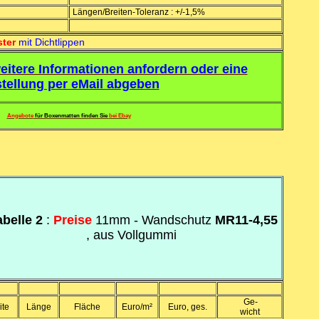
Längen/Breiten-Toleranz : +/-1,5%
ster
mit Dichtlippen
eitere Informationen anfordern oder eine
tellung per eMail abgeben
Angebote
für Boxenmatten finden Sie
bei Ebay
abelle 2
:
Preise
11mm - Wandschutz
MR11-4,55
, aus Vollgummi
Ge-
ite
Länge
Fläche
Euro/m²
Euro, ges.
wicht