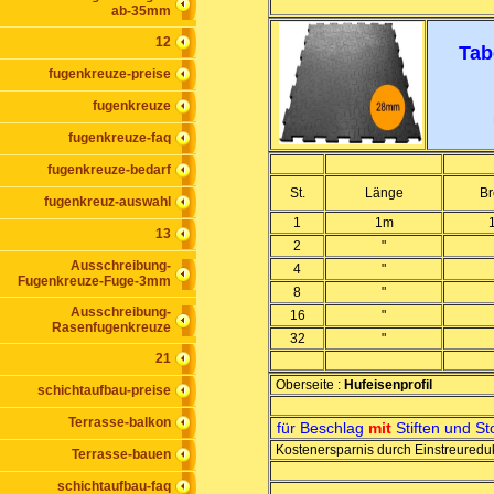
ab-35mm
12
Tab
fugenkreuze-preise
fugenkreuze
fugenkreuze-faq
fugenkreuze-bedarf
St.
Länge
Br
fugenkreuz-auswahl
1
1m
13
2
"
Ausschreibung-
4
"
Fugenkreuze-Fuge-3mm
8
"
Ausschreibung-
16
"
Rasenfugenkreuze
32
"
21
Oberseite :
Hufeisenprofil
schichtaufbau-preise
Terrasse-balkon
für Beschlag
mit
Stiften und St
Kostenersparnis durch Einstreuredu
Terrasse-bauen
schichtaufbau-faq