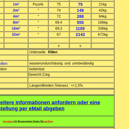
75
1m²
Puzzle
75
21kg
148
2m²
"
74
42kg
288
4m²
"
72
84kg
555
8m²
"
69,4
168kg
1109
16m²
"
69,3
336kg
2143
32m²
"
67
672kg
v
v
Unterseite :
Rillen
ollen
wasserundurchlässig und urinbeständig
ktion
befahrbar
Gewicht 21kg
Längen/Breiten-Toleranz : +/-1,5%
eitere Informationen anfordern oder eine
tellung per eMail abgeben
Angebote
für Boxenmatten finden Sie
bei Ebay