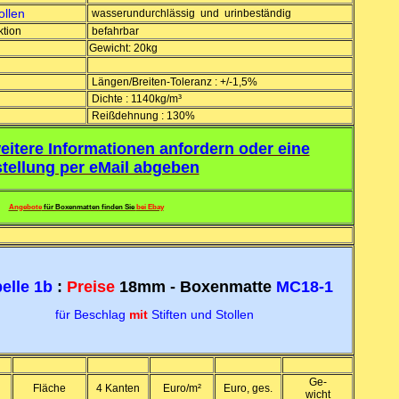
ollen
wasserundurchlässig und urinbeständig
ktion
befahrbar
Gewicht: 20kg
Längen/Breiten-Toleranz : +/-1,5%
Dichte : 1140kg/m³
Reißdehnung : 130%
eitere Informationen anfordern oder eine
tellung per eMail abgeben
Angebote
für Boxenmatten finden Sie
bei Ebay
elle 1b
:
Preise
18mm - Boxenmatte
MC18-1
für Beschlag
mit
Stiften und Stollen
Ge-
Fläche
4 Kanten
Euro/m²
Euro, ges.
wicht