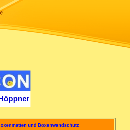
se
 Höppner
Boxenmatten und Boxenwandschutz