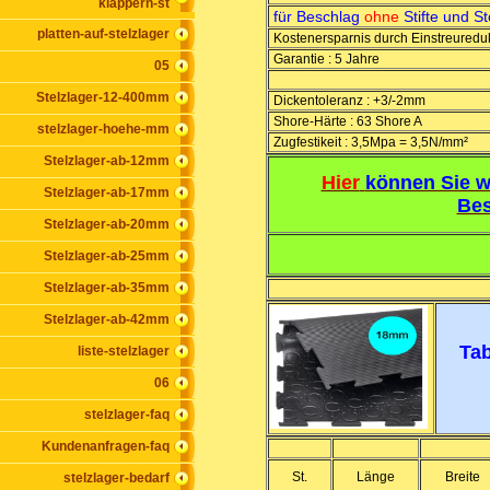
klappern-st
für Beschlag
ohne
Stifte und St
platten-auf-stelzlager
Kostenersparnis durch Einstreuredu
Garantie : 5 Jahre
05
Stelzlager-12-400mm
Dickentoleranz : +3/-2mm
Shore-Härte : 63 Shore A
stelzlager-hoehe-mm
Zugfestikeit : 3,5Mpa = 3,5N/mm²
Stelzlager-ab-12mm
Hier
können Sie w
Stelzlager-ab-17mm
Bes
Stelzlager-ab-20mm
Stelzlager-ab-25mm
Stelzlager-ab-35mm
Stelzlager-ab-42mm
Tab
liste-stelzlager
06
stelzlager-faq
Kundenanfragen-faq
St.
Länge
Breite
stelzlager-bedarf