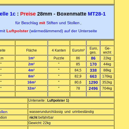
elle 1c
:
Preise
28mm - Boxenmatte
MT28-1
für Beschlag
mit
Stiften und Stollen
,
mit
Luftpolster
(wärmedämmend) auf der Unterseite
Euro,
Ge-
eite
Fläche
4 Kanten
Euro/m²
ges.
wicht
86
1m
1m²
Puzzle
86
22kg
170
"
2m²
"
85
44kg
338
"
4m²
"
84,5
88kg
663
"
8m²
"
82,9
176kg
1290
"
16m²
"
80,6
352kg
2496
"
32m²
"
78
704kg
Unterseite :
Luftpolster 1)
ollen
wasserundurchlässig und urinbeständig
ktion
nicht
befahrbar
Gewicht: 22kg