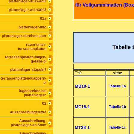
plattenlager-auswahl2
für Vollgummimatten (Bo
plattenlager-auswahl3
01a
plattenlager-info
plattenlager-durchmesser
raum-unter-
Tabelle
terrassenplatten
terrassenplatten-folgen-
gefälle-pl
plattenlager-stapeln?
TYP
siehe
terrassenplatten-klappern-
pl
MB18-1
Tabelle 1a
fugenbreiten bei
plattenlagern
02
MC18-1
Tabelle 1b
ausschreibungstexte
Ausschreibung-
plattenlager-ab-5mm
MT28-1
Tabelle 1c
Ausschreibung-