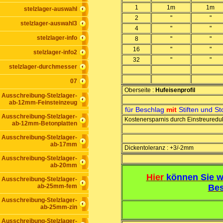
1
1m
1m
stelzlager-auswahl
2
"
"
stelzlager-auswahl3
4
"
"
stelzlager-info
8
"
"
16
"
"
stelzlager-info2
32
"
"
stelzlager-durchmesser
07
Oberseite :
Hufeisenprofil
Ausschreibung-Stelzlager-
ab-12mm-Feinsteinzeug
für Beschlag
mit
Stiften und St
Ausschreibung-Stelzlager-
Kostenersparnis durch Einstreuredu
ab-12mm-Betonplatten
Ausschreibung-Stelzlager-
ab-17mm
Dickentoleranz : +3/-2mm
Ausschreibung-Stelzlager-
ab-20mm
Hier
können Sie w
Ausschreibung-Stelzlager-
ab-25mm-fem
Bes
Ausschreibung-Stelzlager-
ab-25mm-zin
Ausschreibung-Stelzlager-