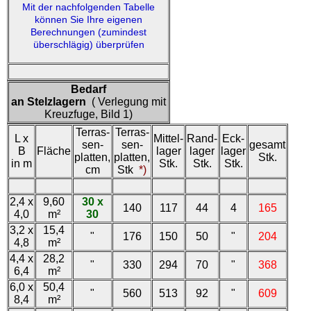
Mit der nachfolgenden Tabelle
können Sie Ihre eigenen
Berechnungen (zumindest
überschlägig) überprüfen
Bedarf
an Stelzlagern
( Verlegung mit
Kreuzfuge, Bild 1)
Terras-
Terras-
L x
Mittel-
Rand-
Eck-
sen-
sen-
gesamt
B
Fläche
lager
lager
lager
platten,
platten,
Stk.
in m
Stk.
Stk.
Stk.
cm
Stk
*)
2,4 x
9,60
30 x
140
117
44
4
165
4,0
m²
30
3,2 x
15,4
"
176
150
50
"
204
4,8
m²
4,4 x
28,2
"
330
294
70
"
368
6,4
m²
6,0 x
50,4
"
560
513
92
"
609
8,4
m²