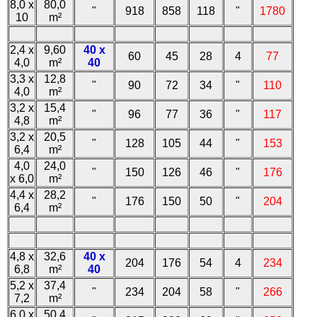
8,0 x
80,0
"
918
858
118
"
1780
10
m²
2,4 x
9,60
40 x
60
45
28
4
77
4,0
m²
40
3,3 x
12,8
"
90
72
34
"
110
4,0
m²
3,2 x
15,4
"
96
77
36
"
117
4,8
m²
3,2 x
20,5
"
128
105
44
"
153
6,4
m²
4,0
24,0
"
150
126
46
"
176
x 6,0
m²
4,4 x
28,2
"
176
150
50
"
204
6,4
m²
4,8 x
32,6
40 x
204
176
54
4
234
6,8
m²
40
5,2 x
37,4
"
234
204
58
"
266
7,2
m²
6,0 x
50,4