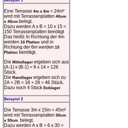
Beispiel 1
Eine Terrasse
= 24m²
4m x 6m
wird mit Terrassenplatten
40cm
belegt.
x 40cm
Dazu werden A x B = 10 x 15 =
150 Terrassenplatten benötigt
Das heißt: In Richtung der 4m
werden
und in
10 Platten
Richtung der 6m werden
15
benötigt.
Platten
Die
ergeben sich aus
Mittellager
(A-1) x (B-1) = 9 x 14 = 126
Stück.
Die
ergeben sich zu
Randlager
2A + 2B = 18 + 28 = 46 Stück.
Dazu noch 4 Stück
Ecklager
Beispiel 2
Die Terrasse 3m x 15m = 45m²
wird mit Terrassenplatten
50cm
belegt.
x 50cm
Dazu werden A x B = 6 x 30 =