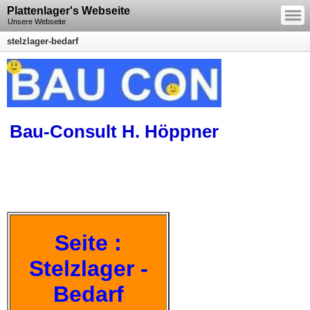
—
Plattenlager's Webseite
—
—
Unsere Webseite
stelzlager-bedarf
Bau-Consult H. Höppner
Seite :
Stelzlager -
Bedarf