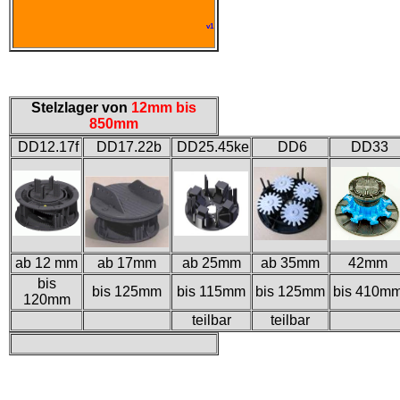
v1
Stelzlager von
12mm bis
850mm
DD12.17f
DD17.22b
DD25.45ke
DD6
DD33
ab 12 mm
ab 17mm
ab 25mm
ab 35mm
42mm
bis
bis 125mm
bis 115mm
bis 125mm
bis 410m
120mm
teilbar
teilbar