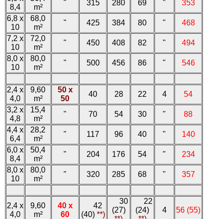
"
315
280
69
"
353
8,4
m²
6,8 x
68,0
"
425
384
80
"
468
10
m²
7,2 x
72,0
"
450
408
82
"
494
10
m²
8,0 x
80,0
"
500
456
86
"
546
10
m²
2,4 x
9,60
50 x
40
28
22
4
54
4,0
m²
50
3,2 x
15,4
"
70
54
30
"
88
4,8
m²
4,4 x
28,2
"
117
96
40
"
140
6,4
m²
6,0 x
50,4
"
204
176
54
"
234
8,4
m²
8,0 x
80,0
"
320
285
68
"
357
10
m²
30
22
2,4 x
9,60
40 x
42
(27)
(24)
4
56 (55)
4,0
m²
60
(40)
**)
**)
**)