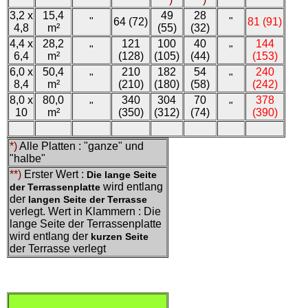
3,2 x
15,4
49
28
"
64 (72)
"
81 (91)
4,8
m²
(55)
(32)
4,4 x
28,2
121
100
40
144
"
"
6,4
m²
(128)
(105)
(44)
(153)
6,0 x
50,4
210
182
54
240
"
"
8,4
m²
(210)
(180)
(58)
(242)
8,0 x
80,0
340
304
70
378
"
"
10
m²
(350)
(312)
(74)
(390)
*)
Alle Platten : "ganze" und
"halbe"
**)
Erster Wert :
Die lange Seite
wird entlang
der Terrassenplatte
der
langen Seite der Terrasse
verlegt. Wert in Klammern : Die
lange Seite der Terrassenplatte
wird entlang der
kurzen Seite
der Terrasse verlegt